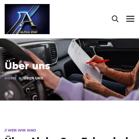
Über uns
HOME
ÜBER UNS
// WER WIR SIND